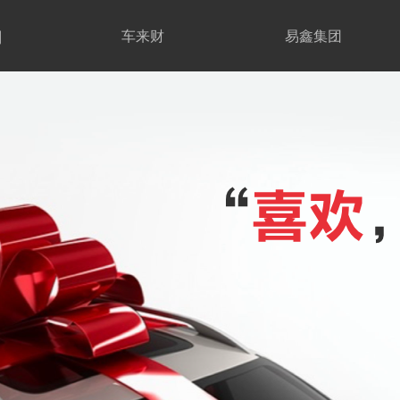
期
车来财
易鑫集团