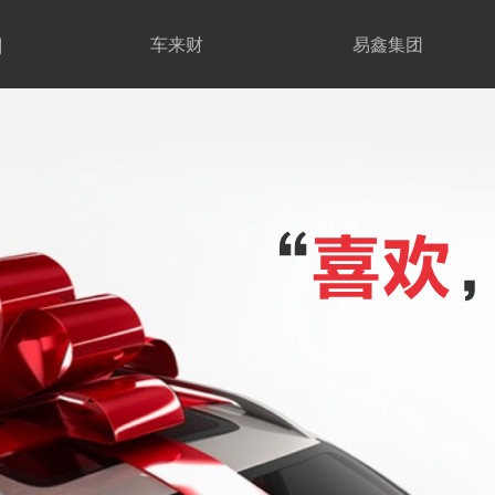
期
车来财
易鑫集团