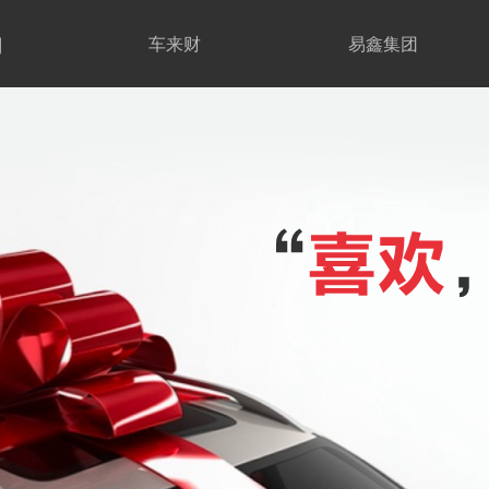
期
车来财
易鑫集团