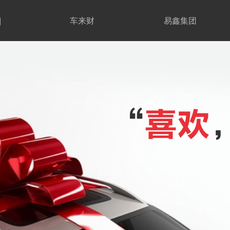
期
车来财
易鑫集团