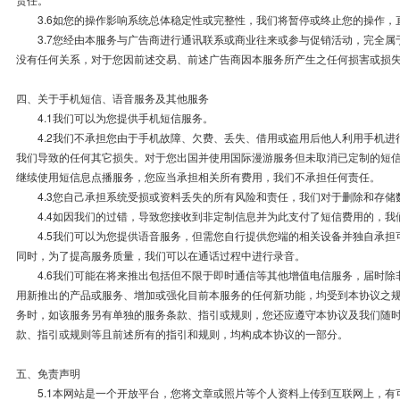
3.6如您的操作影响系统总体稳定性或完整性，我们将暂停或终止您的操作，
3.7您经由本服务与广告商进行通讯联系或商业往来或参与促销活动，完全属
没有任何关系，对于您因前述交易、前述广告商因本服务所产生之任何损害或损
四、关于手机短信、语音服务及其他服务
4.1我们可以为您提供手机短信服务。
4.2我们不承担您由于手机故障、欠费、丢失、借用或盗用后他人利用手机进
我们导致的任何其它损失。对于您出国并使用国际漫游服务但未取消已定制的短
继续使用短信息点播服务，您应当承担相关所有费用，我们不承担任何责任。
4.3您自己承担系统受损或资料丢失的所有风险和责任，我们对于删除和存储
4.4如因我们的过错，导致您接收到非定制信息并为此支付了短信费用的，我
4.5我们可以为您提供语音服务，但需您自行提供您端的相关设备并独自承担
同时，为了提高服务质量，我们可以在通话过程中进行录音。
4.6我们可能在将来推出包括但不限于即时通信等其他增值电信服务，届时除
用新推出的产品或服务、增加或强化目前本服务的任何新功能，均受到本协议之
务时，如该服务另有单独的服务条款、指引或规则，您还应遵守本协议及我们随
款、指引或规则等且前述所有的指引和规则，均构成本协议的一部分。
五、免责声明
5.1本网站是一个开放平台，您将文章或照片等个人资料上传到互联网上，有