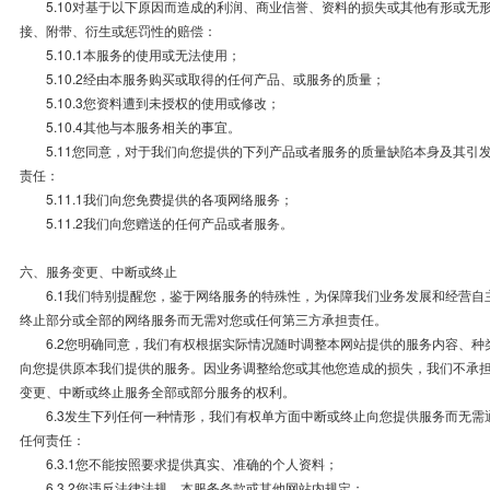
5.10对基于以下原因而造成的利润、商业信誉、资料的损失或其他有形或无
接、附带、衍生或惩罚性的赔偿：
5.10.1本服务的使用或无法使用；
5.10.2经由本服务购买或取得的任何产品、或服务的质量；
5.10.3您资料遭到未授权的使用或修改；
5.10.4其他与本服务相关的事宜。
5.11您同意，对于我们向您提供的下列产品或者服务的质量缺陷本身及其引
责任：
5.11.1我们向您免费提供的各项网络服务；
5.11.2我们向您赠送的任何产品或者服务。
六、服务变更、中断或终止
6.1我们特别提醒您，鉴于网络服务的特殊性，为保障我们业务发展和经营自
终止部分或全部的网络服务而无需对您或任何第三方承担责任。
6.2您明确同意，我们有权根据实际情况随时调整本网站提供的服务内容、种
向您提供原本我们提供的服务。因业务调整给您或其他您造成的损失，我们不承
变更、中断或终止服务全部或部分服务的权利。
6.3发生下列任何一种情形，我们有权单方面中断或终止向您提供服务而无需
任何责任：
6.3.1您不能按照要求提供真实、准确的个人资料；
6.3.2您违反法律法规、本服务条款或其他网站内规定；