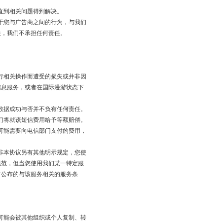
直到相关问题得到解决。
于您与广告商之间的行为，与我们
失，我们不承担任何责任。
行相关操作而遭受的损失或并非因
信息服务，或者在国际漫游状态下
数据成功与否并不负有任何责任。
们将就该短信费用给予等额赔偿。
可能需要向电信部门支付的费用，
非本协议另有其他明示规定，您使
规范，但当您使用我们某一特定服
时公布的与该服务相关的服务条
可能会被其他组织或个人复制、转