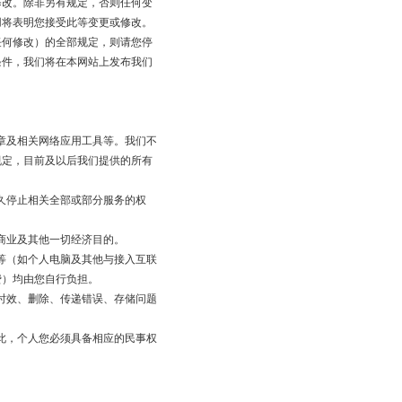
改。除非另有规定，否则任何变
用将表明您接受此等变更或修改。
任何修改）的全部规定，则请您停
条件，我们将在本网站上发布我们
章及相关网络应用工具等。我们不
规定，目前及以后我们提供的所有
久停止相关全部或部分服务的权
商业及其他一切经济目的。
等（如个人电脑及其他与接入互联
费）均由您自行负担。
时效、删除、传递错误、存储问题
此，个人您必须具备相应的民事权