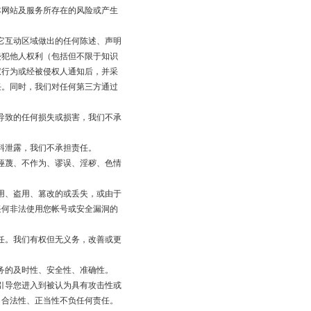
本网站及服务所存在的风险或产生
它互动区域做出的任何陈述、声明
侵犯他人权利（包括但不限于知识
权行为或经被侵权人通知后，并采
任。同时，我们对任何第三方通过
导致的任何损失或损害，我们不承
料泄露，我们不承担责任。
诬蔑、不作为、谬误、淫秽、色情
用、盗用、篡改的或丢失，或由于
任何非法使用您帐号或安全漏洞的
任。我们有权但无义务，改善或更
务的及时性、安全性、准确性。
引导您进入到被认为具有攻击性或
、合法性、正当性不负任何责任。