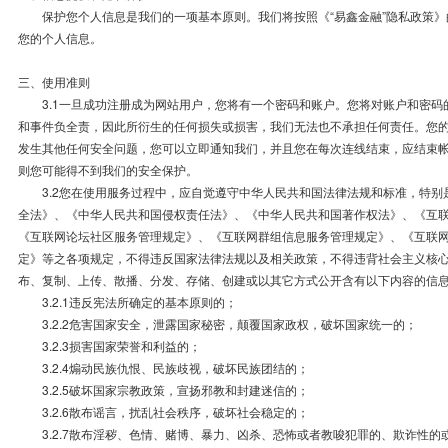
保护您个人信息是我们的一项基本原则。我们将按照《“易鑫金融”隐私政策》
您的个人信息。
三、使用准则
3.1一旦成功注册成为网站用户，您将有一个密码和账户。您将对账户和密码
和事件负全责，因此所衍生的任何损失或损害，我们无法也不承担任何责任。您
发生其他任何安全问题，您可以立即通知我们，并且您在每次连线结束，应结束
则您可能得不到我们的安全保护。
3.2您在使用服务过程中，应自觉遵守中华人民共和国法律法规和标准，特别
全法》、《中华人民共和国侵权责任法》、《中华人民共和国著作权法》、《互
《互联网论坛社区服务管理规定》、《互联网群组信息服务管理规定》、《互联
定》等之各项规定，不得违反国家法律法规以及相关政策，不得违背社会主义核
布、复制、上传、散播、分发、存储、创建或以其它方式公开含有以下内容的信
3.2.1违反宪法所确定的基本原则的；
3.2.2危害国家安全，泄露国家秘密，颠覆国家政权，破坏国家统一的；
3.2.3损害国家荣誉和利益的；
3.2.4煽动民族仇恨、民族歧视，破坏民族团结的；
3.2.5破坏国家宗教政策，宣扬邪教和封建迷信的；
3.2.6散布谣言，扰乱社会秩序，破坏社会稳定的；
3.2.7散布淫秽、色情、赌博、暴力、凶杀、恐怖或者教唆犯罪的、欺诈性的