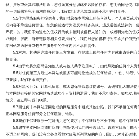
载、擅改或做其它非法用途，您必须充分意识此类风险的存在。您明确同意使用
的一切后果将完全由您自身承担，我们对上述风险或后果不承担任何责任。
5.2作为网络服务的提供者，我们对您在本网站上的任何论坛、个人主页或其
或内容不承担任何责任。如您的前述行为违反本服务条款、违反道德或法律的，
产权）的，我们不知道您的侵权行为或未接到被侵权人通知的；或者明知您的侵
取删除、屏蔽、断开链接等相关必要措施的，我们对您的侵权行为不承担任何责
本网站发送服务或包含在服务中的任何内容不承担责任。
5.3对您、其他用户或任何第三方发布、存储或上传的任何内容或由该等内容
担责任。
5.4由于您将您密码告知他人或与他人共享注册帐户，由此导致的任何个人资
5.5对任何第三方通过本网站或服务可能对您造成的任何错误、中伤、诽谤、
或亵渎，我们不承担责任。
5.6对黑客行为、计算机病毒、或因您保管疏忽致使账号、密码被他人非法使
与本网站链接的其它网站所造成您个人资料的泄露，我们不承担责任。如您发现
情况，请立即与我们联系。
5.7因任何非本网站原因造成的网络服务中断或其他缺陷，我们不承担任何责
正本网络服务任何部分之任何疏漏、错误。
5.8我们不保证服务一定能满足您的要求；不保证服务不会中断，也不保证服
5.9您在浏览网际网路时应自行判断使用我们的检索目录。该检索目录可能会
不适当的网站，我们没有义务查看检索目录所列网站的内容，因此，对其正确性