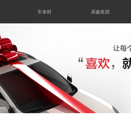
车来财
易鑫集团