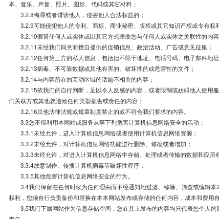
本、音乐、声音、照片、图形、代码或其它材料；
3.2.8侮辱或者诽谤他人，侵害他人合法权益的；
3.2.9可能侵犯他人的专利、商标、商业秘密、版权或其它知识产权或专有权
3.2.10假冒任何人或实体或以其它方式歪曲您与任何人或实体之关联性的内
3.2.11未经我们同意而擅自提供的促销信息、政治活动、广告或意见征集；
3.2.12任何第三方的私人信息，包括但不限于地址、电话号码、电子邮件地
3.2.13病毒、不可靠数据或其他有害的、破坏性的或危害性的文件；
3.2.14与内容所在的互动区域的话题不相关的内容；
3.2.15依我们的自行判断，足以令人反感的内容，或者限制或妨碍他人使用
们关联方或其他您遭致任何类型损害或责任的内容；
3.2.16其他法律法规或规章制度禁止的或不符合我们要求的内容。
3.3您不得利用本网站或服务从事下列危害计算机信息网络安全的活动：
3.3.1未经允许，进入计算机信息网络或者使用计算机信息网络资源；
3.3.2未经允许，对计算机信息网络功能进行删除、修改或者增加；
3.3.3未经允许，对进入计算机信息网络中存储、处理或者传输的数据和应用
3.3.4故意制作、传播计算机病毒等破坏性程序；
3.3.5其他危害计算机信息网络安全的行为。
3.4我们保留在任何时候为任何理由而不经通知地过滤、移除、筛查或编辑本
权利，您须自行负责备份和替换在本本网站发布或存储的任何内容，成本和费用
3.5我们下属网站作为信息存储空间，您在其上发布的内容均只代表您个人的
责任。