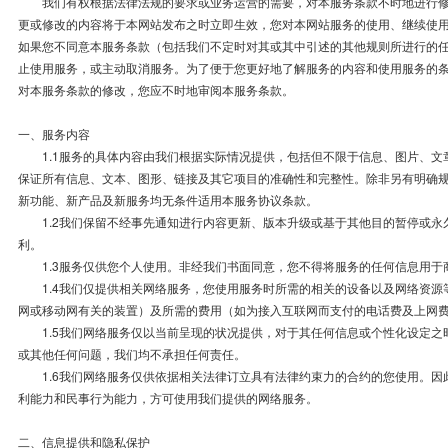
我们有权根据法律法规的要求或业务运营的需要，对本服务条款不时地进行修
更或修改的内容将于本网站发布之时立即生效，您对本网站服务的使用、继续使
如果您不同意本服务条款（包括我们不定时对其或其中引述的其他规则所进行的
止使用服务，或主动取消服务。为了便于您更好地了解服务的内容和使用服务的
对本服务条款的修改，您应不时地审阅本服务条款。
一、服务内容
1.1服务的具体内容由我们根据实际情况提供，包括但不限于信息、图片、文
保证所有信息、文本、图形、链接及其它项目的准确性和完整性。除非另有明确
新功能、新产品及新服务均无条件适用本服务协议条款。
1.2我们保留不经事先通知进行内容更新、版本升级或基于其他目的暂停或永
利。
1.3服务仅供您个人使用。非经我们书面同意，您不得将服务的任何信息用于
1.4我们仅提供相关网络服务，您使用服务时所需的相关的设备以及网络资源
网或移动网有关的装置）及所需的费用（如为接入互联网而支付的电话费及上网
1.5我们网络服务仅以当前呈现的状况提供，对于其任何信息或个性化设定之
或其他任何问题，我们均不承担任何责任。
1.6我们网络服务仅供依据相关法律订立具有法律约束力的合约的您使用。因
利能力和民事行为能力，方可使用我们提供的网络服务。
二、信息提供和隐私保护