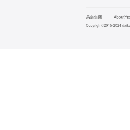
易鑫集团
AboutYix
Copyright©2015-202