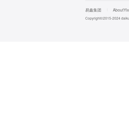
易鑫集团
AboutYix
Copyright©2015-202