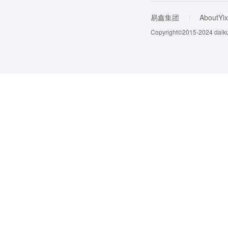
易鑫集团
AboutYix
Copyright©2015-202