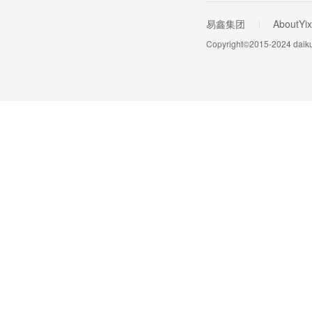
易鑫集团
AboutYix
Copyright©2015-202