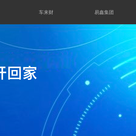
车来财
易鑫集团