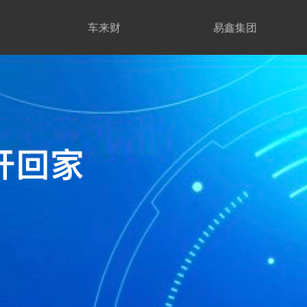
车来财
易鑫集团