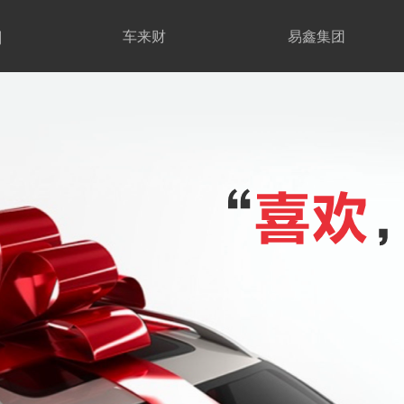
期
车来财
易鑫集团