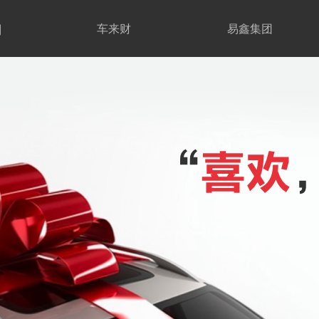
期
车来财
易鑫集团