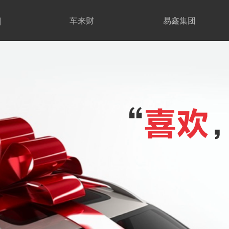
期
车来财
易鑫集团