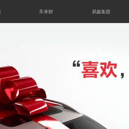
期
车来财
易鑫集团