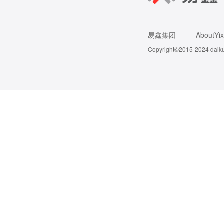
易鑫集团
AboutYix
Copyright©2015-202