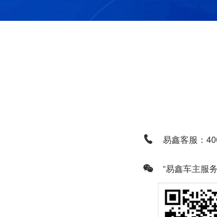
易鑫客服：400
“易鑫车主服