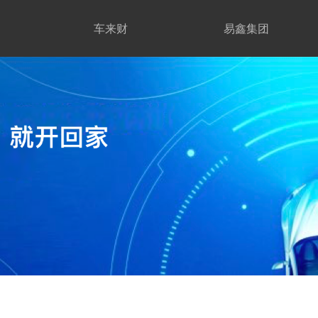
车来财
易鑫集团