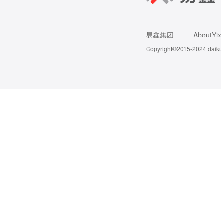
易鑫集团
AboutYix
Copyright©2015-202