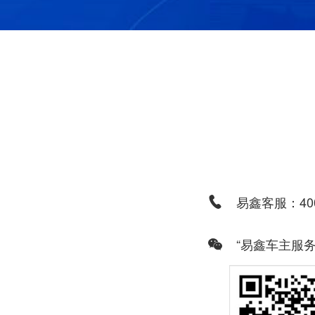
易鑫客服：400
“易鑫车主服