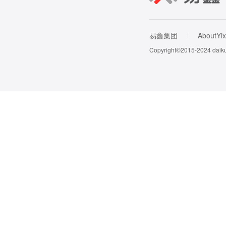
易鑫集团
AboutYix
Copyright©2015-202