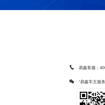
易鑫客服：400
“易鑫车主服