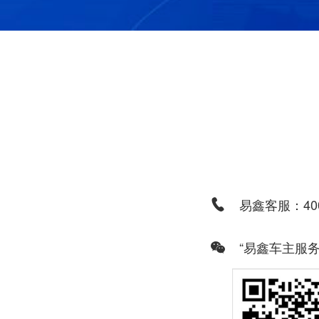
易鑫客服：400
“易鑫车主服