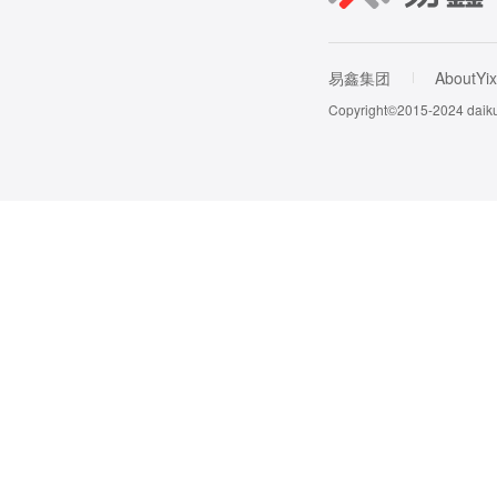
易鑫集团
AboutYix
Copyright©2015-202