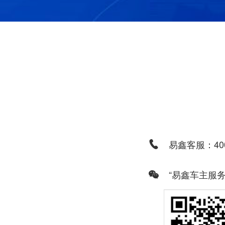
易鑫客服：400
“易鑫车主服