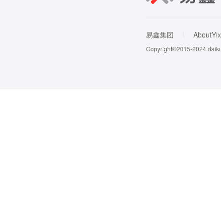
易鑫集团
AboutYix
Copyright©2015-202