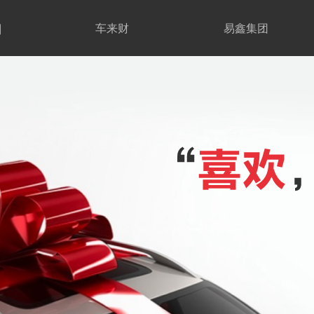
期
车来财
易鑫集团